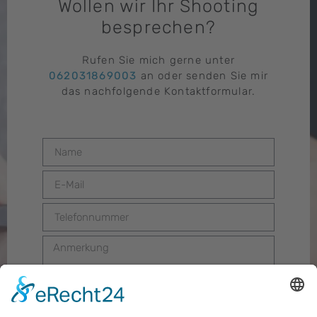
Wollen wir Ihr Shooting
besprechen?
Rufen Sie mich gerne unter
062031869003
an oder senden Sie mir
das nachfolgende Kontaktformular.