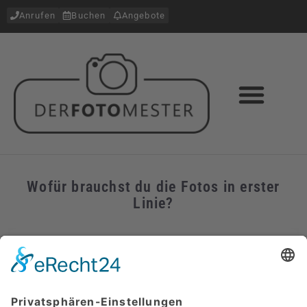
Anrufen
Buchen
Angebote
Wofür brauchst du die Fotos in erster
Linie?
Für eine Bewerbung oder den Berufseinstieg
Für meinen professionellen Auftritt als